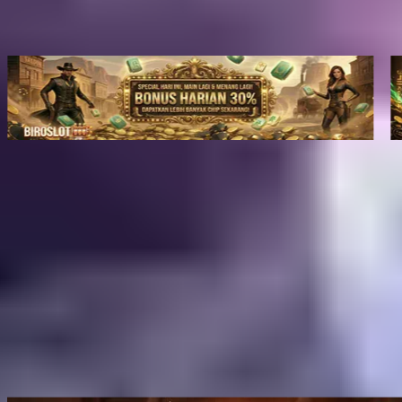
MASUK
DAFTAR
LIHAT SEMUA PROMO
IDR 19.069.491.515
Hasil Keluaran
SYD
4816
6/8/2026
SGP
0715
5/8/2026
HK
3634
6/8/2026